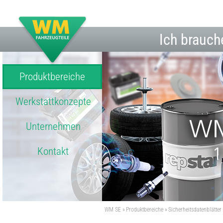
Ich brauch
Produktbereiche
Werkstattkonzepte
Unternehmen
Kontakt
WM SE
Produktbereiche
Sicherheitsdatenblätter