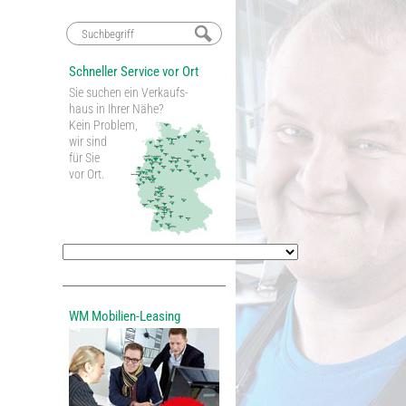
Schneller Service vor Ort
Sie suchen ein Verkaufs-
haus in Ihrer Nähe?
Kein Problem,
wir sind
für Sie
vor Ort.
WM Mobilien-Leasing