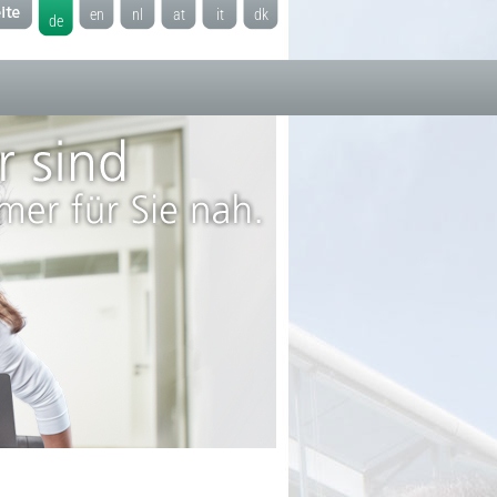
en
nl
at
it
dk
de