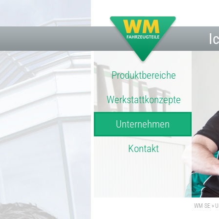
I
Produktbereiche
Werkstattkonzepte
Unternehmen
Kontakt
WM SE
U