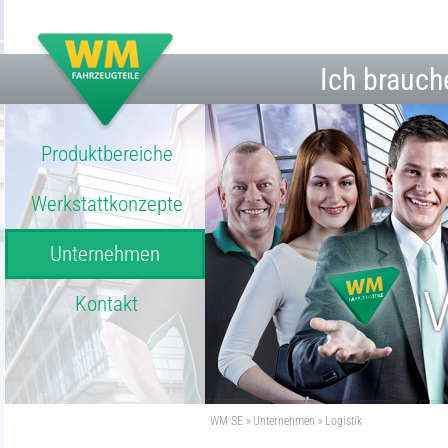
Ich brauch
Produktbereiche
Werkstattkonzepte
Unternehmen
Kontakt
WM SE
Unternehmen
Logistik