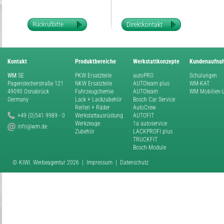
Rückrufbitte
Direktkontakt
Kontakt
Produktbereiche
Werkstattkonzepte
Kundenaufna
WM
SE
PKW Ersatzteile
autoPRO
Schulungen
Pagenstecherstraße 121
NKW Ersatzteile
AUTOteam plus
WM-KAT
49090 Osnabrück
Fahrzeugchemie
AUTOteam
WM Mobilien-
Germany
Lack + Lackzubehör
Bosch Car Service
Reifen + Räder
AutoCrew
+49 (0)541 9989 - 0
Werkstattausrüstung
AUTOFIT
Werkzeuge
1a autoservice
info@wm.de
Zubehör
LACKPROFI plus
TRUCKFIT
Bosch-Module
©
KIWI. Werbeagentur
2026
|
Impressum
|
Datenschutz