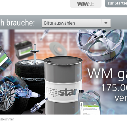
ch brauche:
illkommen